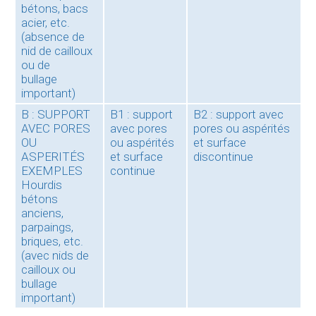
bétons, bacs
acier, etc.
(absence de
nid de cailloux
ou de
bullage
important)
B : SUPPORT
B1 : support
B2 : support avec
AVEC PORES
avec pores
pores ou aspérités
OU
ou aspérités
et surface
ASPERITÉS
et surface
discontinue
EXEMPLES
continue
Hourdis
bétons
anciens,
parpaings,
briques, etc.
(avec nids de
cailloux ou
bullage
important)