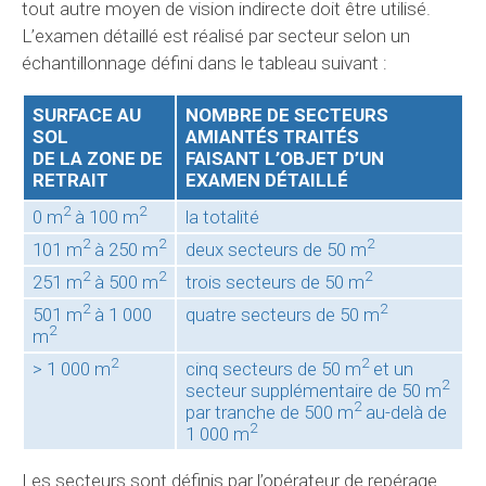
tout autre moyen de vision indirecte doit être utilisé.
L’examen détaillé est réalisé par secteur selon un
échantillonnage défini dans le tableau suivant :
SURFACE AU
NOMBRE DE SECTEURS
SOL
AMIANTÉS TRAITÉS
DE LA ZONE DE
FAISANT L’OBJET D’UN
RETRAIT
EXAMEN DÉTAILLÉ
2
2
0 m
à 100 m
la totalité
2
2
2
101 m
à 250 m
deux secteurs de 50 m
2
2
2
251 m
à 500 m
trois secteurs de 50 m
2
2
501 m
à 1 000
quatre secteurs de 50 m
2
m
2
2
> 1 000 m
cinq secteurs de 50 m
et un
2
secteur supplémentaire de 50 m
2
par tranche de 500 m
au-delà de
2
1 000 m
Les secteurs sont définis par l’opérateur de repérage